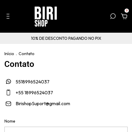
0
10% DE DESCONTO PAGANDO NO PIX
Início
.
Contato
Contato
5518996524037
+55 18996524037
BirishopSuport@gmail.com
Nome